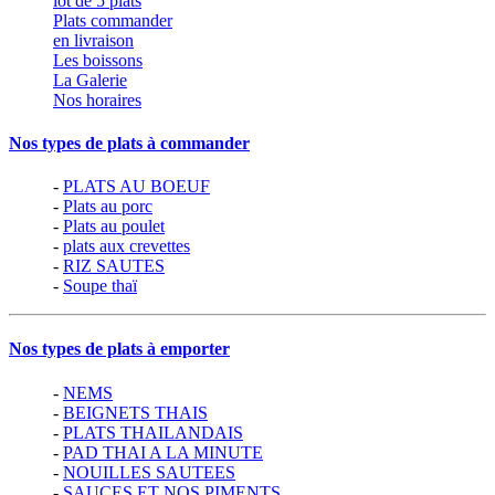
lot de 5 plats
Plats commander
en livraison
Les boissons
La Galerie
Nos horaires
Nos types de plats à commander
-
PLATS AU BOEUF
-
Plats au porc
-
Plats au poulet
-
plats aux crevettes
-
RIZ SAUTES
-
Soupe thaï
Nos types de plats à emporter
-
NEMS
-
BEIGNETS THAIS
-
PLATS THAILANDAIS
-
PAD THAI A LA MINUTE
-
NOUILLES SAUTEES
-
SAUCES ET NOS PIMENTS