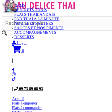
-
NEMS
-
BEIGNETS THAIS
-
PLATS THAILANDAIS
-
PAD THAI A LA MINUTE
-
NOUILLES SAUTEES
-
SAUCES ET NOS PIMENTS
-
ACCOMPAGNEMENTS
-
DESSERTS
Login
0
|
|
09 73 89 68 93
Accueil
Plats à emporter
Plats à commander