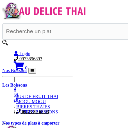
Login
0973896893
0
Nos Boissons
|
Les Boissons
-
JUS DE FRUIT THAI
-
MOGU MOGU
-
BIERES THAIES
|
09 73 89 68 93
-
AUTRES BOISSONS
Nos types de plats à emporter