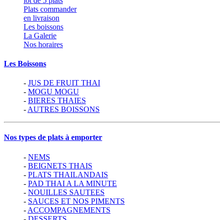
lot de 5 plats
Plats commander
en livraison
Les boissons
La Galerie
Nos horaires
Les Boissons
-
JUS DE FRUIT THAI
-
MOGU MOGU
-
BIERES THAIES
-
AUTRES BOISSONS
Nos types de plats à emporter
-
NEMS
-
BEIGNETS THAIS
-
PLATS THAILANDAIS
-
PAD THAI A LA MINUTE
-
NOUILLES SAUTEES
-
SAUCES ET NOS PIMENTS
-
ACCOMPAGNEMENTS
-
DESSERTS