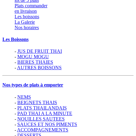
lot de 5 plats
Plats commander
en livraison
Les boissons
La Galerie
Nos horaires
Les Boissons
-
JUS DE FRUIT THAI
-
MOGU MOGU
-
BIERES THAIES
-
AUTRES BOISSONS
Nos types de plats à emporter
-
NEMS
-
BEIGNETS THAIS
-
PLATS THAILANDAIS
-
PAD THAI A LA MINUTE
-
NOUILLES SAUTEES
-
SAUCES ET NOS PIMENTS
-
ACCOMPAGNEMENTS
-
DESSERTS