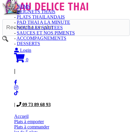
-
NEMS
-
BEIGNETS THAIS
-
PLATS THAILANDAIS
-
PAD THAI A LA MINUTE
-
NOUILLES SAUTEES
-
SAUCES ET NOS PIMENTS
-
ACCOMPAGNEMENTS
-
DESSERTS
Login
0
|
|
09 73 89 68 93
Accueil
Plats à emporter
Plats à commander