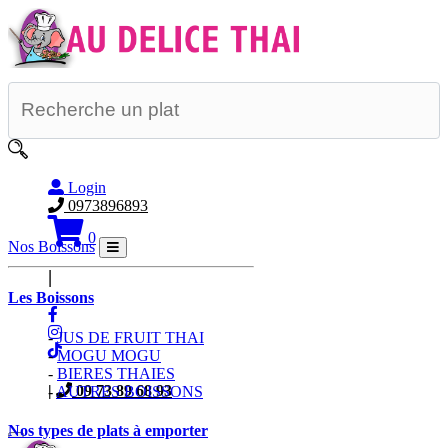
Login
0973896893
0
Nos Boissons
|
Les Boissons
-
JUS DE FRUIT THAI
-
MOGU MOGU
-
BIERES THAIES
|
09 73 89 68 93
-
AUTRES BOISSONS
Nos types de plats à emporter