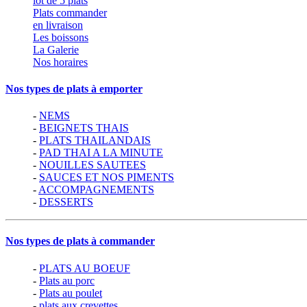
lot de 5 plats
Plats commander
en livraison
Les boissons
La Galerie
Nos horaires
Nos types de plats à emporter
-
NEMS
-
BEIGNETS THAIS
-
PLATS THAILANDAIS
-
PAD THAI A LA MINUTE
-
NOUILLES SAUTEES
-
SAUCES ET NOS PIMENTS
-
ACCOMPAGNEMENTS
-
DESSERTS
Nos types de plats à commander
-
PLATS AU BOEUF
-
Plats au porc
-
Plats au poulet
-
plats aux crevettes