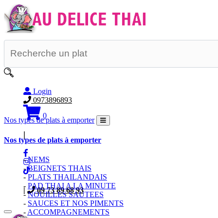
Login
0973896893
0
Nos types de plats à emporter
|
Nos types de plats à emporter
-
NEMS
-
BEIGNETS THAIS
-
PLATS THAILANDAIS
-
PAD THAI A LA MINUTE
|
09 73 89 68 93
-
NOUILLES SAUTEES
-
SAUCES ET NOS PIMENTS
-
ACCOMPAGNEMENTS