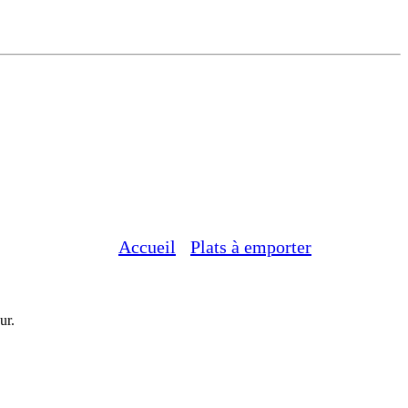
Accueil
/
Plats à emporter
/
POISSON
ur.