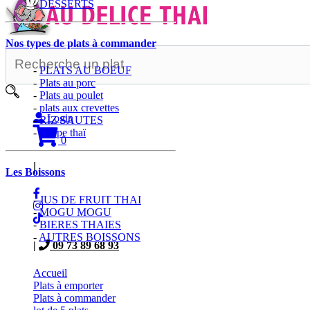
-
DESSERTS
Nos types de plats à commander
-
PLATS AU BOEUF
-
Plats au porc
-
Plats au poulet
-
plats aux crevettes
Login
-
RIZ SAUTES
-
Soupe thaï
0
|
Les Boissons
-
JUS DE FRUIT THAI
-
MOGU MOGU
-
BIERES THAIES
-
AUTRES BOISSONS
|
09 73 89 68 93
Accueil
Plats à emporter
Plats à commander